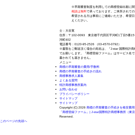
※早期審査制度を利用しての商標登録出願に関
相談は無料
で承っております。ご来所されての
希望される方は事前にご連絡いただき、希望日
えください。
士：大谷寛
住所：〒102-0093 東京都千代田区平河町1丁目5番15
河町402
電話番号：0120-95-2526 （03-4570-0792）
※書類をご郵送頂く場合の宛名は、『J-star 国際特許
でお願いします。『商標登録ファーム』はサービス名で
書かれても届きません。
メニュー
商標の早期審査の費用/手数料
商標の早期審査の手続きの流れ
商標事務求人募集
よくある質問
特許商標事務所案内
お問い合わせ
プライバシーポリシー
サイトマップ
サイトマップ
Copyright (C) 2026
商標の早期審査の手続きを格安費用
「商標登録ファーム」| J-star国際特許商標事務所（東
Reserved.
このページの先頭へ