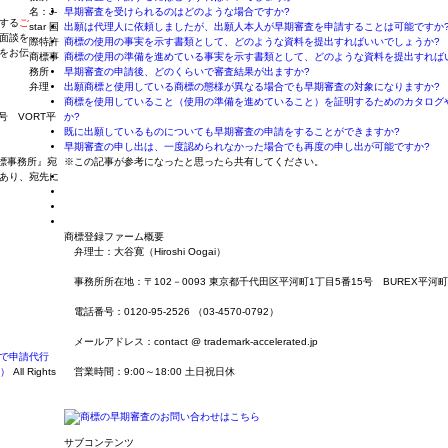
名：J-
早期審査を受けられるのはどのような場合ですか?
する
ご
star 国
出願は代理人に依頼しましたが、出願人本人が早期審査を申請することは可能ですか
面談を
際特許
商標の使用の事実を示す書類として、どのような資料を提出すればいいでしょうか?
をお伝
商標事
商標の使用の準備を進めている事実を示す書類として、どのような資料を提出すれば
務所
早期審査の申請後、どのくらいで審査結果が出ますか?
弁理
出願商標と使用している商標の態様が異なる場合でも早期審査の対象になりますか?
商標を使用していること（使用の準備を進めていること）を証明するためのカタログ
号 VORT平
か?
既に出願しているものについても早期審査の申請をすることができますか?
早期審査の申し出は、一度認められなかった場合でも再度の申し出が可能ですか?
商標事務所』宛
※この記事が参考になったと思ったら共有してください。
あり、宛先に
商標登録ファーム概要
弁理士：大谷寛（Hiroshi Oogai）
事務所所在地：〒102－0093 東京都千代田区平河町1丁目5番15号 BUREX平河町
電話番号：0120-95-2526 （03-4570-0792）
メールアドレス：contact @ trademark-accelerated.jp
で申請代行
京）
All Rights
営業時間：9:00～18:00 土日祝日休
サブコンテンツ