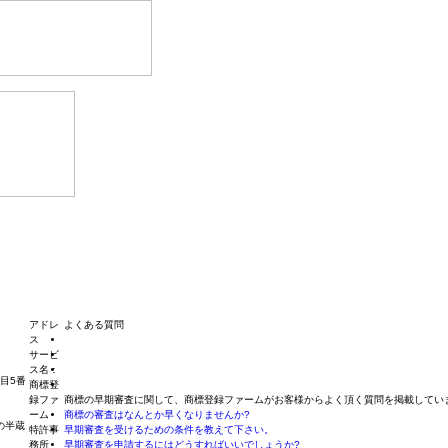
アドレ
よくある質問
ス
サービ
ス名：
丁目5番
商標登
録ファ
商標の早期審査に関して、商標登録ファームがお客様からよく頂く質問を掲載してい
ーム
商標の審査はなんとか早くなりませんか?
の半蔵
特許事
早期審査を受けるための条件を教えて下さい。
務所
早期審査を申請するにはどうすればいいでしょうか?