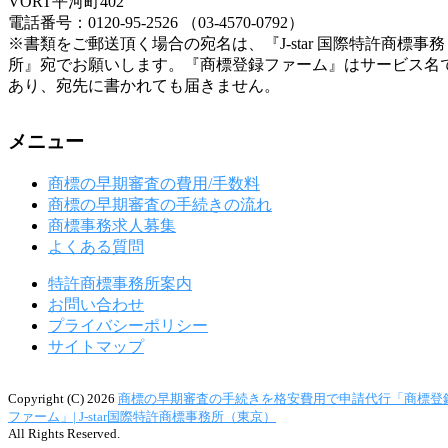
VORT平河町402
電話番号：0120-95-2526 （03-4570-0792）
※書類をご郵送頂く場合の宛名は、『J-star 国際特許商標事務
所』宛でお願いします。『商標登録ファーム』はサービス名
あり、宛先に書かれても届きません。
メニュー
商標の早期審査の費用/手数料
商標の早期審査の手続きの流れ
商標事務求人募集
よくある質問
特許商標事務所案内
お問い合わせ
プライバシーポリシー
サイトマップ
Copyright (C) 2026
商標の早期審査の手続きを格安費用で申請代行「商標登
ファーム」| J-star国際特許商標事務所（東京）
All Rights Reserved.